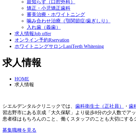
親知らず（口腔外科）
矯正・小児矯正歯科
審美治療・ホワイトニング
噛み合わせ治療（顎関節症/歯ぎしり）
入れ歯（義歯）
求人情報
Job offer
オンライン予約
Rservation
ホワイトニングサロンLani
Teeth Whitening
求人情報
HOME
求人情報
シエルデンタルクリニックでは、
歯科衛生士（正社員）
・
歯
習志野市にある京成「大久保駅」より徒歩8分の少人数でア
患者様はもちろんのこと、働くスタッフのことも大切にする
募集職種を見る