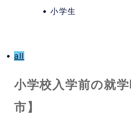
小学生
all
小学校入学前の就学
市】