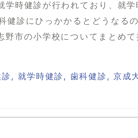
就学時健診が行われており、就学
科健診にひっかかるとどうなる
志野市の小学校についてまとめて
健診
,
就学時健診
,
歯科健診
,
京成