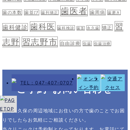
歯医者
歯周病
歯の本数
歯並び
歯列矯正
歯磨き
習
歯科医
歯科健診
矯正
歯科検診
永久歯
歯茎
習志野市
志野
自由診療
虫歯
虫歯治療
ご予約･お問い合わせ
京成大久保の周辺地域にお住いの方で歯のことでお困
りでしたらお気軽にご相談ください。
当クリニックは予約制となっております。お電話にて