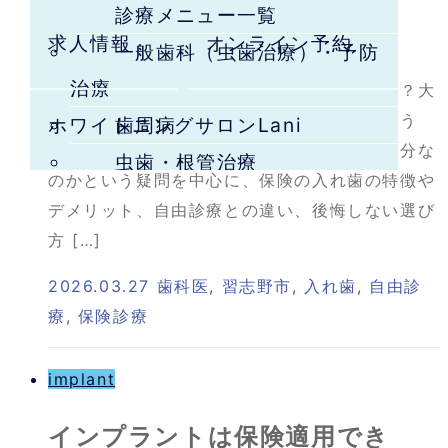
診療メニュー一覧
メリットと後悔しない選び方
コラム・最新情報
求人情報
オンライン予約
一般歯科（虫歯治療）・予防
治療
入れ歯を作るなら、保険の入れ歯で十分なの？大
丈夫かな？と悩む方は多いのではないでしょう
ホワイトニングサロンLani
歯周病
か。この記事では、保険の入れ歯は本当に十分な
虫歯・根管治療
のかという疑問を中心に、保険の入れ歯の特徴や
インプラント
デメリット、自由診療との違い、後悔しない選び
親知らず（口腔外科）
方 […]
矯正・小児矯正歯科
2026.03.27
歯科医
,
習志野市
,
入れ歯
,
自由診
審美治療・ホワイトニング
療
,
保険診療
噛み合わせ治療（顎関節症/歯
implant
ぎしり）
入れ歯（義歯）
インプラントは保険適用でき