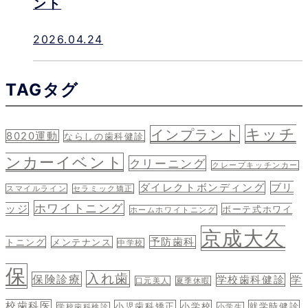
ント
2026.04.24
TAG
タグ
キッチ
インプラント
8020運動
ならしの歯科健診
ンカーイベント
クリーニング
クレープキッチンカー
ダイレクトボンディング
ブリ
スマイルライン
セラミック矯正
ホワイトニング
ッジ
ボーテ式ホワイ
ホームホワイトニング
京成大久
予防歯科
トニング
メンテナンス
中学校
保
入れ歯
保険診療
学校歯科健診
学
口元美人
夏季休暇
校歯科医
小児歯科矯正
小学校
就学時健診
学校歯科検診
小学生