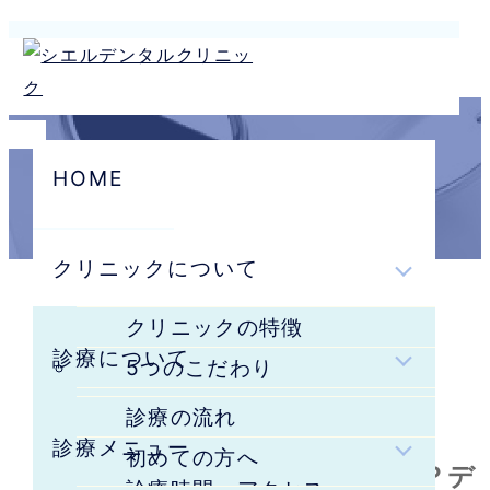
HOME
クリニックについて
HOME
クリニックの特徴
保険診療
診療について
5つのこだわり
取り組み
denture
診療の流れ
診療メニュー
医師紹介
初めての方へ
保険の入れ歯で十分？大丈夫？デ
診療時間・アクセス