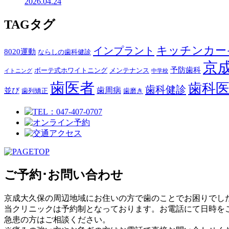
2026.04.24
TAG
タグ
キッチンカー
インプラント
8020運動
ならしの歯科健診
京
予防歯科
ボーテ式ホワイトニング
メンテナンス
イトニング
中学校
歯医者
歯科
歯科健診
歯周病
並び
歯列矯正
歯磨き
ご予約･お問い合わせ
京成大久保の周辺地域にお住いの方で歯のことでお困りでし
当クリニックは予約制となっております。お電話にて日時を
急患の方はご相談ください。