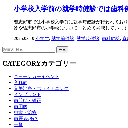
小学校入学前の就学時健診では歯科
習志野市では小学校入学前に就学時健診が行われており
診や習志野市の小学校についてまとめて掲載しています。 
2025.03.19
小学生
,
就学前健診
,
就学時健診
,
歯科健診
,
京
CATEGORY
カテゴリー
キッチンカーイベント
入れ歯
審美治療・ホワイトニング
インプラント
歯並び・矯正
歯周病
虫歯・治療
歯医者Q&A
一覧