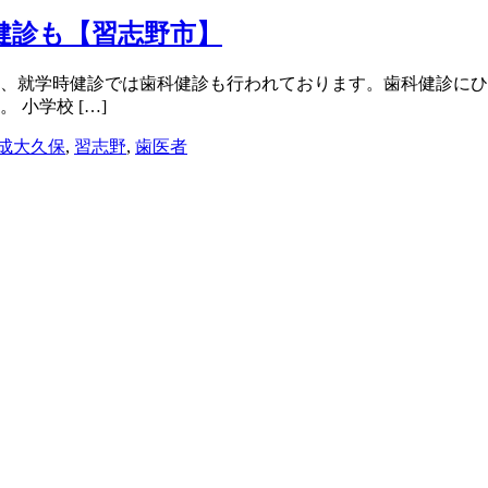
健診も【習志野市】
、就学時健診では歯科健診も行われております。歯科健診にひ
小学校 […]
成大久保
,
習志野
,
歯医者