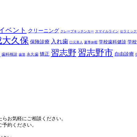
イベント
クリーニング
クレープキッチンカー
スマイルライン
セラミック
成大久保
入れ歯
保険診療
学校歯科健診
学校
口元美人
夏季休暇
習志野市
習志野
医
矯正
自由診療
歯科検診
永久歯
歯茎
たらお気軽にご相談ください。
ご予約ください。