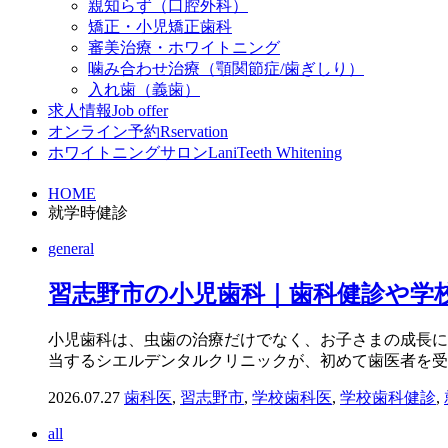
親知らず（口腔外科）
矯正・小児矯正歯科
審美治療・ホワイトニング
噛み合わせ治療（顎関節症/歯ぎしり）
入れ歯（義歯）
求人情報
Job offer
オンライン予約
Rservation
ホワイトニングサロンLani
Teeth Whitening
HOME
就学時健診
general
習志野市の小児歯科｜歯科健診や学
小児歯科は、虫歯の治療だけでなく、お子さまの成長に
当するシエルデンタルクリニックが、初めて歯医者を受診
2026.07.27
歯科医
,
習志野市
,
学校歯科医
,
学校歯科健診
,
all