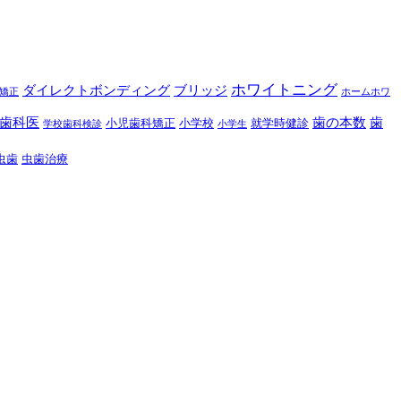
ホワイトニング
ダイレクトボンディング
ブリッジ
矯正
ホームホワ
歯科医
歯の本数
歯
小児歯科矯正
小学校
就学時健診
学校歯科検診
小学生
虫歯
虫歯治療