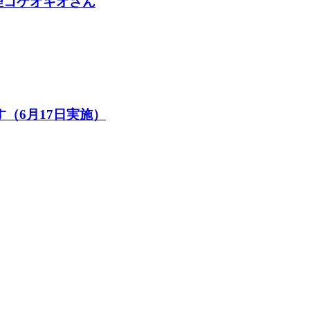
料理コケオキオさん
（6月17日実施）