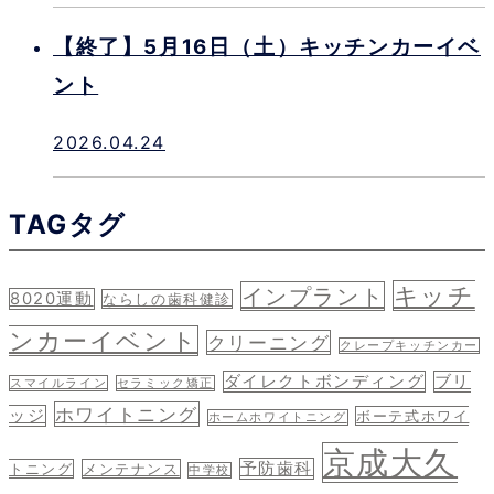
【終了】5月16日（土）キッチンカーイベ
ント
2026.04.24
TAG
タグ
キッチ
インプラント
8020運動
ならしの歯科健診
ンカーイベント
クリーニング
クレープキッチンカー
ダイレクトボンディング
ブリ
スマイルライン
セラミック矯正
ホワイトニング
ッジ
ボーテ式ホワイ
ホームホワイトニング
京成大久
予防歯科
トニング
メンテナンス
中学校