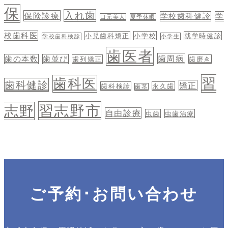
保
入れ歯
保険診療
学校歯科健診
学
口元美人
夏季休暇
校歯科医
小児歯科矯正
小学校
就学時健診
学校歯科検診
小学生
歯医者
歯周病
歯の本数
歯並び
歯列矯正
歯磨き
習
歯科医
歯科健診
矯正
歯科検診
永久歯
歯茎
習志野市
志野
自由診療
虫歯
虫歯治療
ご予約･お問い合わせ