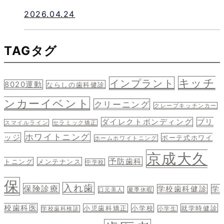
2026.04.24
TAG
タグ
キッチ
インプラント
8020運動
ならしの歯科健診
ンカーイベント
クリーニング
クレープキッチンカー
ダイレクトボンディング
ブリ
スマイルライン
セラミック矯正
ホワイトニング
ッジ
ボーテ式ホワイ
ホームホワイトニング
京成大久
予防歯科
トニング
メンテナンス
中学校
保
入れ歯
保険診療
学校歯科健診
学
口元美人
夏季休暇
校歯科医
小児歯科矯正
小学校
就学時健診
学校歯科検診
小学生