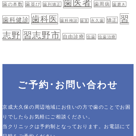
歯医者
歯周病
歯の本数
歯並び
歯列矯正
歯磨き
習
歯科医
歯科健診
矯正
歯科検診
永久歯
歯茎
習志野市
志野
自由診療
虫歯
虫歯治療
ご予約･お問い合わせ
京成大久保の周辺地域にお住いの方で歯のことでお困
りでしたらお気軽にご相談ください。
当クリニックは予約制となっております。お電話にて
日時をご予約ください。