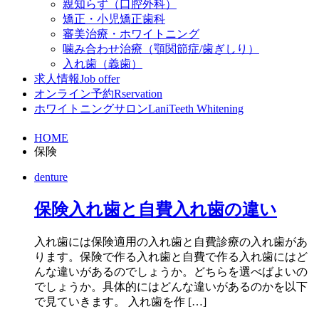
親知らず（口腔外科）
矯正・小児矯正歯科
審美治療・ホワイトニング
噛み合わせ治療（顎関節症/歯ぎしり）
入れ歯（義歯）
求人情報
Job offer
オンライン予約
Rservation
ホワイトニングサロンLani
Teeth Whitening
HOME
保険
denture
保険入れ歯と自費入れ歯の違い
入れ歯には保険適用の入れ歯と自費診療の入れ歯があ
ります。保険で作る入れ歯と自費で作る入れ歯にはど
んな違いがあるのでしょうか。どちらを選べばよいの
でしょうか。具体的にはどんな違いがあるのかを以下
で見ていきます。 入れ歯を作 […]