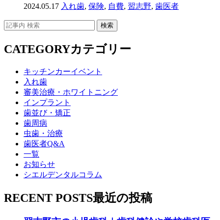
2024.05.17
入れ歯
,
保険
,
自費
,
習志野
,
歯医者
CATEGORY
カテゴリー
キッチンカーイベント
入れ歯
審美治療・ホワイトニング
インプラント
歯並び・矯正
歯周病
虫歯・治療
歯医者Q&A
一覧
お知らせ
シエルデンタルコラム
RECENT POSTS
最近の投稿