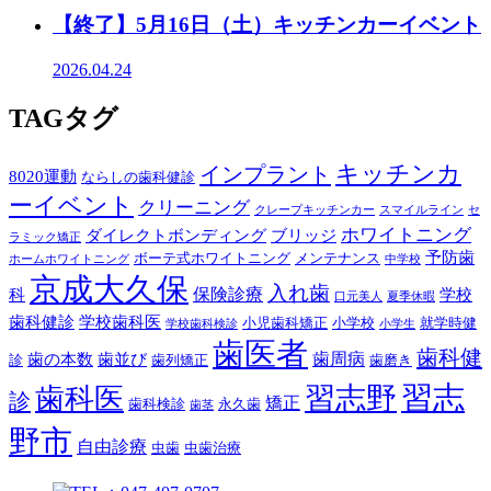
【終了】5月16日（土）キッチンカーイベント
2026.04.24
TAG
タグ
キッチンカ
インプラント
8020運動
ならしの歯科健診
ーイベント
クリーニング
クレープキッチンカー
スマイルライン
セ
ホワイトニング
ダイレクトボンディング
ブリッジ
ラミック矯正
予防歯
ボーテ式ホワイトニング
メンテナンス
ホームホワイトニング
中学校
京成大久保
入れ歯
保険診療
科
学校
口元美人
夏季休暇
歯科健診
学校歯科医
小児歯科矯正
小学校
就学時健
学校歯科検診
小学生
歯医者
歯科健
歯周病
歯の本数
歯並び
診
歯列矯正
歯磨き
習志
習志野
歯科医
診
矯正
歯科検診
永久歯
歯茎
野市
自由診療
虫歯
虫歯治療